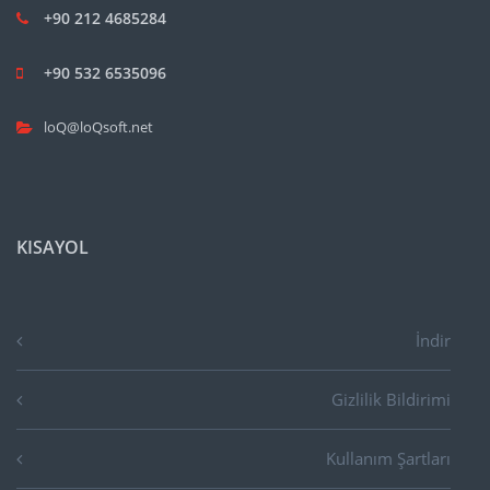
+90 212 4685284
+90 532 6535096
loQ@loQsoft.net
KISAYOL
İndir
Gizlilik Bildirimi
Kullanım Şartları