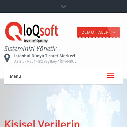
Bayilik
+90 532 653 5096
İletişime Geç
DEMO TALEP
Sisteminizi Yönetir
İstanbul Dünya Ticaret Merkezi
A3 Blok Kat 1-482 Yeşilköy / İSTANBUL
Menu
Kişisel Verilerin