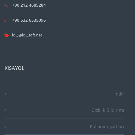
+90 212 4685284
+90 532 6535096
loQ@loQsoft.net
KISAYOL
İndir
Gizlilik Bildirimi
Kullanım Şartları