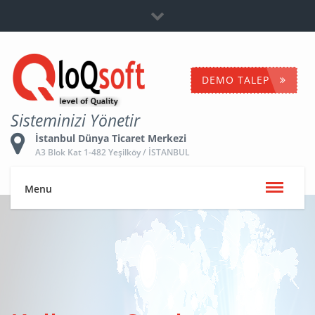
Bayilik
+90 532 653 5096
İletişime Geç
DEMO TALEP
Sisteminizi Yönetir
İstanbul Dünya Ticaret Merkezi
A3 Blok Kat 1-482 Yeşilköy / İSTANBUL
Menu