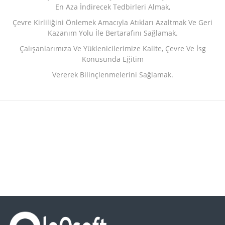
En Aza İndirecek Tedbirleri Almak,
Çevre Kirliliğini Önlemek Amacıyla Atıkları Azaltmak Ve Geri
Kazanım Yolu İle Bertarafını Sağlamak.
Çalışanlarımıza Ve Yüklenicilerimize Kalite, Çevre Ve İsg
Konusunda Eğitim
Vererek Bilinçlenmelerini Sağlamak.