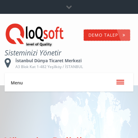
Bayilik
+90 532 653 5096
İletişime Geç
DEMO TALEP
Sisteminizi Yönetir
İstanbul Dünya Ticaret Merkezi
A3 Blok Kat 1-482 Yeşilköy / İSTANBUL
Menu