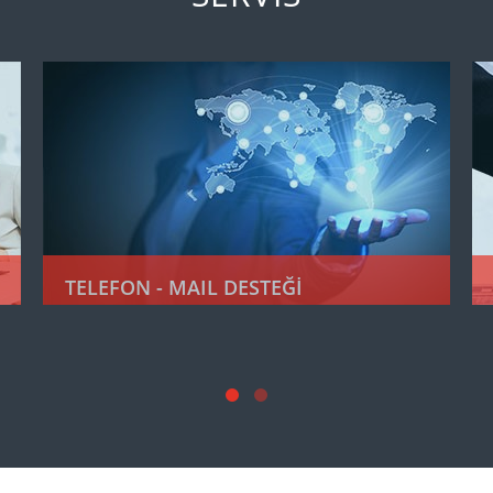
TELEFON - MAIL DESTEĞİ
Telefon - Mail ile Sınırsız Destek
loQsoft ürünlerini kullanan ve destek
sözleşmesini imzalamış her müşterilerimiz için
belirleyeceğimiz müşteri temsilcisi ile direk
temasa geçerek sisteminizin sürekliliğini
sağlayacak her türlü sorununuza en kısa sürede
cevap vererek, olası sorunlarınıza anında çözüm