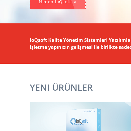
Neden loQsoft
loQsoft Kalite Yönetim Sistemleri Yazılımlar
işletme yapınızın gelişmesi ile birlikte sad
YENI ÜRÜNLER