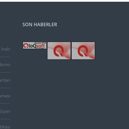
SON HABERLER
İndir
dirimi
rtları
unması
 Uyarı
tikası