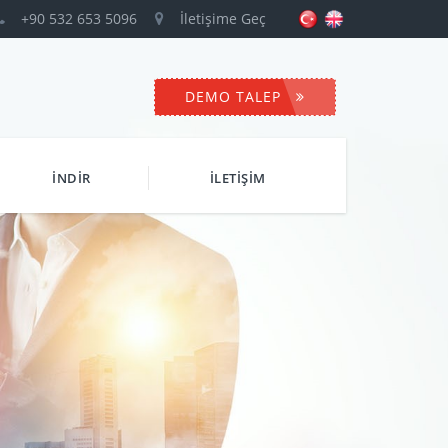
+90 532 653 5096
İletişime Geç
DEMO TALEP
İNDİR
İLETİŞİM