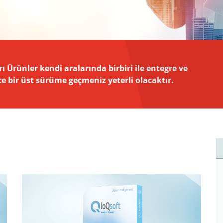
ı Ürünler kendi aralarında birbiri ile entegre ve
ece bir üst sürüme geçmeniz yeterli olacaktır.