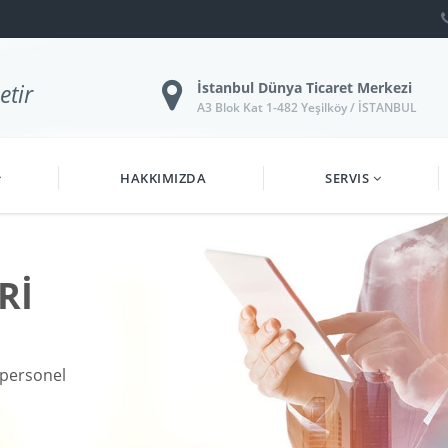
etir
İstanbul Dünya Ticaret Merkezi
A3 Blok Kat 1-482 Yeşilköy / İSTANBUL
HAKKIMIZDA
SERVIS
Rİ
personel