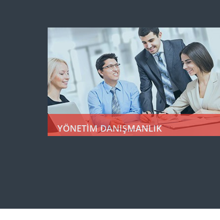
YÖNETİM DANIŞMANLIK
Kalite Yönetim Sistemleri
ISO 9000, ISO 14001, ISO 45001, IATF 16949, 5
Core Tools (APQP, PPAP, SPC, MSA, FMEA) gibi
sistemlerin kurulumu firmanızda yapacağımız
değerlendirmeler sonucunda uygun loQsoft
ürünlerinin kurulumunu ve sisteminize en
uygun adaptasyon işlemlerini gerçekleştirerek