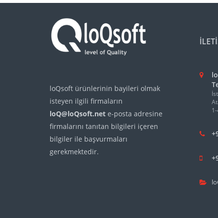
İLET
lo
Te
loQsoft ürünlerinin bayileri olmak
İs
isteyen ilgili firmaların
At
1-
loQ@loQsoft.net
e-posta adresine
firmalarını tanıtan bilgileri içeren
+
bilgiler ile başvurmaları
gerekmektedir.
+
lo