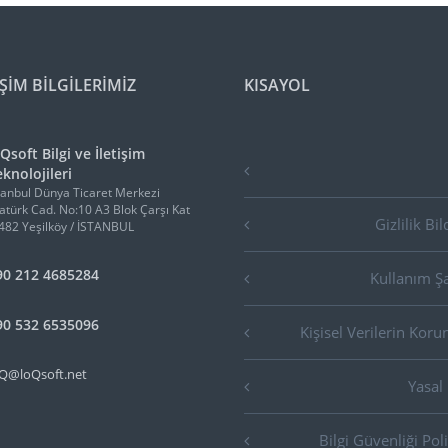
İŞİM BİLGİLERİMİZ
KISAYOL
Qsoft Bilgi ve İletişim
knolojileri
tanbul Dünya Ticaret Merkezi
atürk Cad. No:10 A3 Blok Çarşı Kat
Gizlilik Bil
482 Yeşilköy / İSTANBUL
90 212 4685284
Kullanım Şa
90 532 6535096
Kişisel Verilerin Kor
Q@loQsoft.net
Yasal
Bilgi Güvenliği Poli