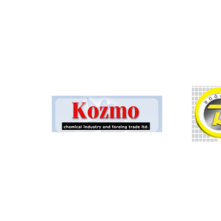
sisteminizi kurma danışmanlıklarını kapsar.