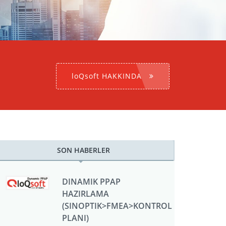
loQsoft HAKKINDA
SON HABERLER
DINAMIK PPAP
HAZIRLAMA
(SINOPTIK>FMEA>KONTROL
PLANI)