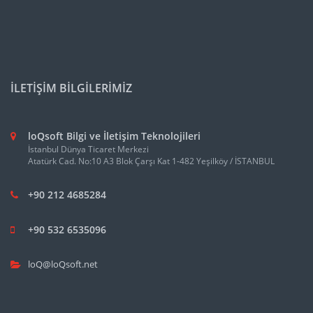
İLETİŞİM BİLGİLERİMİZ
loQsoft Bilgi ve İletişim Teknolojileri
İstanbul Dünya Ticaret Merkezi
Atatürk Cad. No:10 A3 Blok Çarşı Kat 1-482 Yeşilköy / İSTANBUL
+90 212 4685284
+90 532 6535096
loQ@loQsoft.net