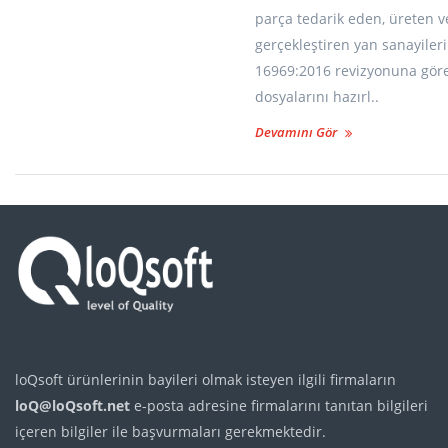
parça tedarik eden, üreten v
gerçekleştiren yan sanayiler
16969:2016 revizyonuna gör
dosyalarını hazırl..
Devamını Gör
loQsoft ürünlerinin bayileri olmak isteyen ilgili firmaların
loQ@loQsoft.net
e-posta adresine firmalarını tanıtan bilgileri
içeren bilgiler ile başvurmaları gerekmektedir.