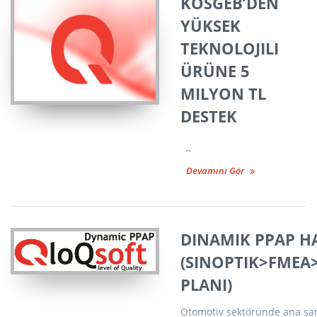
KOSGEB’DEN
YÜKSEK
TEKNOLOJILI
ÜRÜNE 5
MILYON TL
DESTEK
..
Devamını Gör
DINAMIK PPAP H
(SINOPTIK>FME
PLANI)
Otomotiv sektöründe ana sa