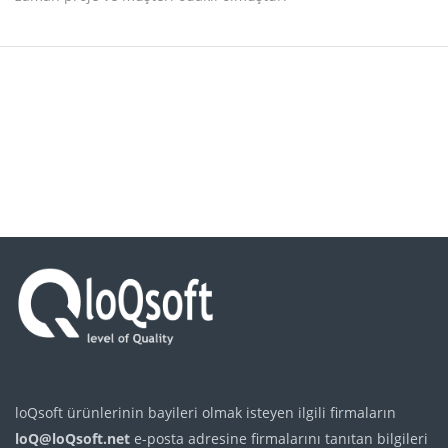
loQsoft ürünlerinin bayileri olmak isteyen ilgili firmaların
loQ@loQsoft.net
e-posta adresine firmalarını tanıtan bilgileri