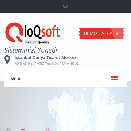
Bayilik
+90 532 653 5096
İletişime Geç
DEMO TALEP
Sisteminizi Yönetir
İstanbul Dünya Ticaret Merkezi
A3 Blok Kat 1-482 Yeşilköy / İSTANBUL
Menu