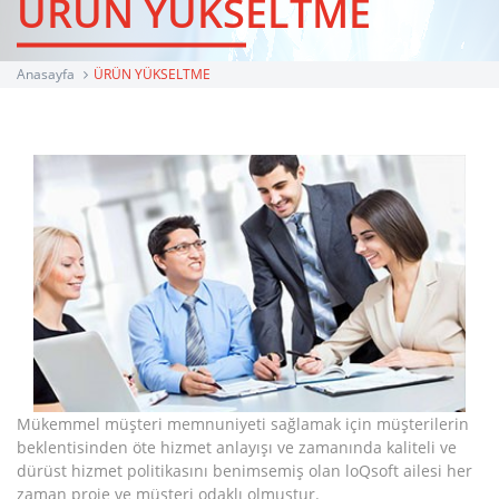
ÜRÜN YÜKSELTME
Anasayfa
ÜRÜN YÜKSELTME
Mükemmel müşteri memnuniyeti sağlamak için müşterilerin
beklentisinden öte hizmet anlayışı ve zamanında kaliteli ve
dürüst hizmet politikasını benimsemiş olan loQsoft ailesi her
zaman proje ve müşteri odaklı olmuştur.