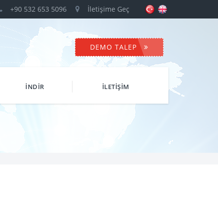
+90 532 653 5096
İletişime Geç
DEMO TALEP
İNDİR
İLETİŞİM