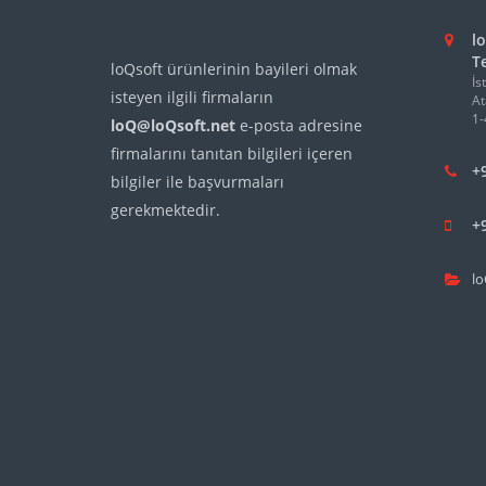
lo
Te
loQsoft ürünlerinin bayileri olmak
İs
isteyen ilgili firmaların
At
1-
loQ@loQsoft.net
e-posta adresine
firmalarını tanıtan bilgileri içeren
+
bilgiler ile başvurmaları
gerekmektedir.
+
lo