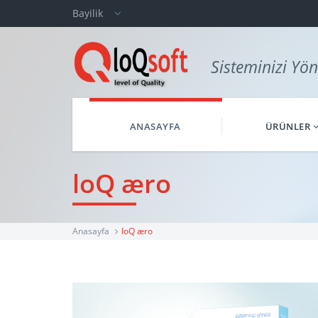
Bayilik
Sisteminizi Yön
ANASAYFA
ÜRÜNLER
loQ æro
Anasayfa
loQ æro