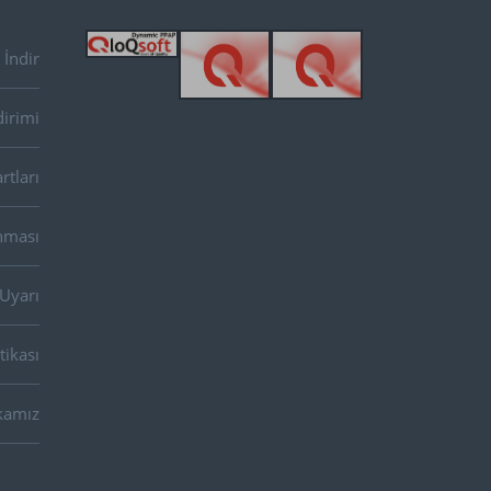
İndir
dirimi
rtları
unması
 Uyarı
tikası
kamız