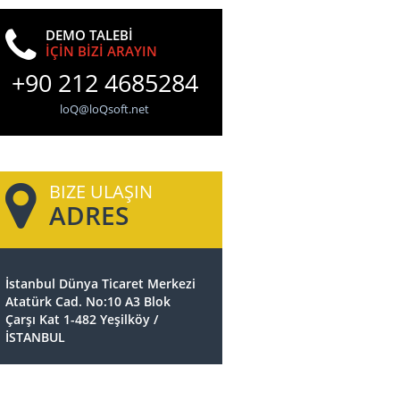
DEMO TALEBİ
İÇİN BİZİ ARAYIN
+90 212 4685284
loQ@loQsoft.net
BIZE ULAŞIN
ADRES
İstanbul Dünya Ticaret Merkezi
Atatürk Cad. No:10 A3 Blok
Çarşı Kat 1-482 Yeşilköy /
İSTANBUL