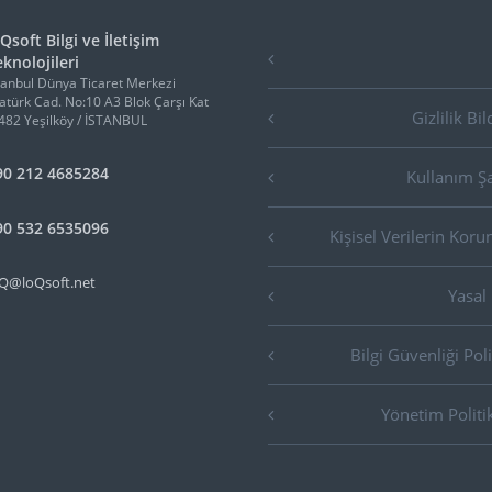
Qsoft Bilgi ve İletişim
knolojileri
tanbul Dünya Ticaret Merkezi
atürk Cad. No:10 A3 Blok Çarşı Kat
Gizlilik Bil
482 Yeşilköy / İSTANBUL
90 212 4685284
Kullanım Şa
90 532 6535096
Kişisel Verilerin Kor
Q@loQsoft.net
Yasal
Bilgi Güvenliği Poli
Yönetim Politi