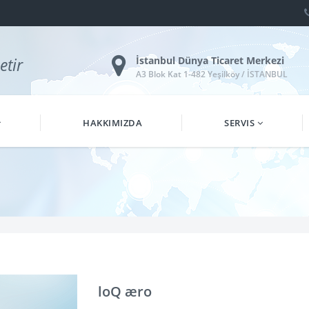
etir
İstanbul Dünya Ticaret Merkezi
A3 Blok Kat 1-482 Yeşilköy / İSTANBUL
HAKKIMIZDA
SERVIS
loQ æro