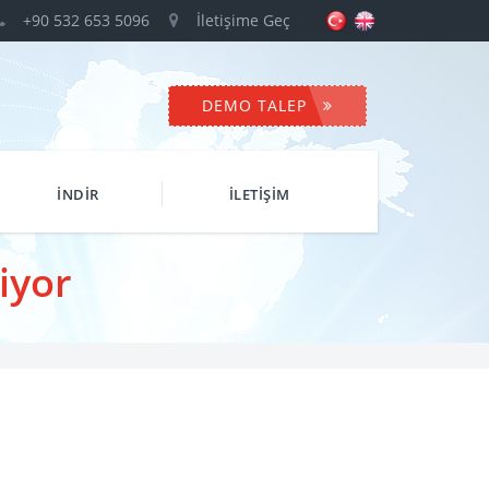
+90 532 653 5096
İletişime Geç
DEMO TALEP
İNDİR
İLETİŞİM
iyor