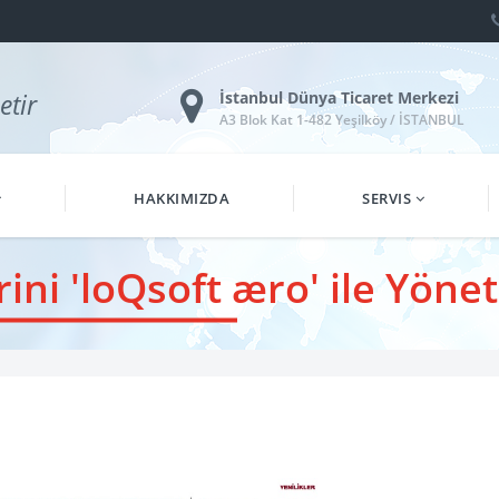
etir
İstanbul Dünya Ticaret Merkezi
A3 Blok Kat 1-482 Yeşilköy / İSTANBUL
HAKKIMIZDA
SERVIS
rini 'loQsoft æro' ile Yönet