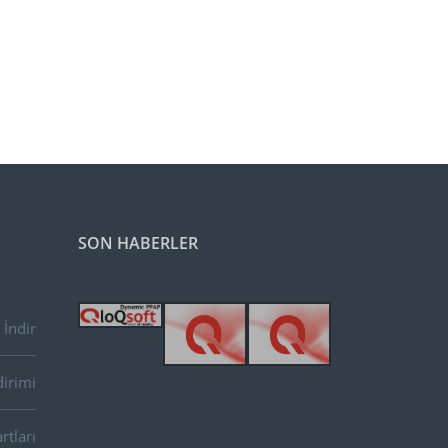
SON HABERLER
İndir
dirimi
rtları