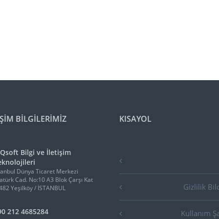
İŞİM BİLGİLERİMİZ
KISAYOL
Qsoft Bilgi ve İletişim
knolojileri
tanbul Dünya Ticaret Merkezi
atürk Cad. No:10 A3 Blok Çarşı Kat
Gizlilik Bil
482 Yeşilköy / İSTANBUL
90 212 4685284
Kullanım Şa