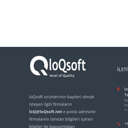
İLET
lo
Te
loQsoft ürünlerinin bayileri olmak
İs
isteyen ilgili firmaların
At
1-
loQ@loQsoft.net
e-posta adresine
firmalarını tanıtan bilgileri içeren
+
bilgiler ile başvurmaları